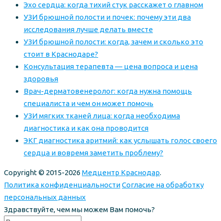
Эхо сердца: когда тихий стук расскажет о главном
УЗИ брюшной полости и почек: почему эти два
исследования лучше делать вместе
УЗИ брюшной полости: когда, зачем и сколько это
стоит в Краснодаре?
Консультация терапевта — цена вопроса и цена
здоровья
Врач-дерматовенеролог: когда нужна помощь
специалиста и чем он может помочь
УЗИ мягких тканей лица: когда необходима
диагностика и как она проводится
ЭКГ диагностика аритмий: как услышать голос своего
сердца и вовремя заметить проблему?
Copyright © 2015-2026
Медцентр Краснодар
.
Политика конфиденциальности
Согласие на обработку
персональных данных
Здравствуйте, чем мы можем Вам помочь?