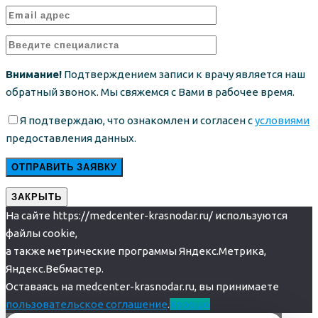
Внимание!
Подтверждением записи к врачу является наш
обратный звонок. Мы свяжемся с Вами в рабочее время.
Я подтверждаю, что ознакомлен и согласен с
условиями
предоставления данных.
ЗАКРЫТЬ
На сайте https://medcenter-krasnodar.ru/ используются
файлы cookie,
а также метрические программы Яндекс.Метрика,
Яндекс.Вебмастер.
Оставаясь на medcenter-krasnodar.ru, вы принимаете
пользовательское соглашение
.
Хорошо