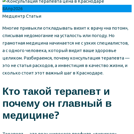
8
Апр
2026
Author
Categories
Медцентр
Статьи
Многие привыкли откладывать визит к врачу «на потом»,
списывая недомогание на усталость или погоду. Но
грамотная медицина начинается не с узких специалистов,
а с одного человека, который видит ваше здоровье
целиком. Разбираемся, почему консультация терапевта —
это не статья расходов, а инвестиция в качество жизни, и
сколько стоит этот важный шаг в Краснодаре.
Кто такой терапевт и
почему он главный в
медицине?
Терапевт — это врач широкого профиля, «дирижер»