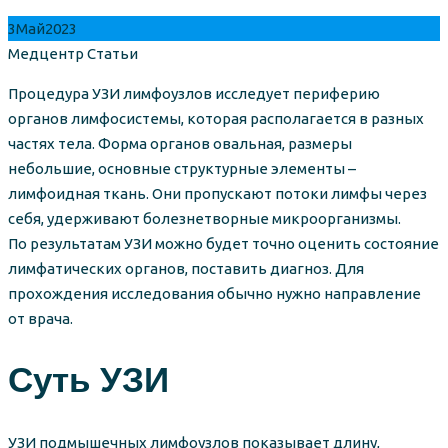
3
Май
2023
Author
Categories
Медцентр
Статьи
Процедура УЗИ лимфоузлов исследует периферию
органов лимфосистемы, которая располагается в разных
частях тела. Форма органов овальная, размеры
небольшие, основные структурные элементы –
лимфоидная ткань. Они пропускают потоки лимфы через
себя, удерживают болезнетворные микроорганизмы.
По результатам УЗИ можно будет точно оценить состояние
лимфатических органов, поставить диагноз. Для
прохождения исследования обычно нужно направление
от врача.
Суть УЗИ
УЗИ подмышечных лимфоузлов показывает длину,