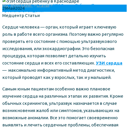
МЦ "АФИПСКИЙ"
>
Статьи
>
УЗИ Сердца Ребенку: Предотвратить
29
Май
2024
Проблемы С Рождения
Author
Categories
Медцентр
Статьи
Сердце человека — орган, который играет ключевую
роль в работе всего организма. Поэтому важно регулярно
проверять его состояние с помощью ультразвукового
исследования, или эхокардиографии. Это безопасная
процедура, которая позволяет детально изучить
состояние сердца и всех его составляющих.
УЗИ сердца
— максимально информативный метод диагностики,
который проводят как у взрослых, так и у малышей.
Самым юным пациентам особенно важно плановое
изучение сердца на различных этапах их развития. Кроме
обычных скринингов, ультразвук назначается в случае
возникновения жалоб или симптомов, указывающих на
возможные аномалии. Все это помогает своевременно
выявлять и лечить сердечные проблемы, обеспечивая