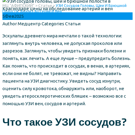
МЦ "АФИПСКИЙ"
>
Статьи
>
УЗИ Сосудов Головы, Шеи И Брюшной
Полости: Анализ Артерий И Вен
5
Фев
2025
Author
Медцентр
Categories
Статьи
Эскулапы древнего мира мечтали о такой технологии:
заглянуть внутрь человека, не допуская проколов или
разрезов. Заглянуть, чтобы увидеть признаки болезни и
понять, как лечить. А еще лучше – предупредить болезнь.
Как понять, что происходит в сосудах, в венах, в артериях,
если они не болят, не тревожат, не видны? Направить
пациента на УЗИ диагностику. Увидеть сосуд изнутри,
оценить силу кровотока, обнаружить или, наоборот, не
увидеть атеросклеротических бляшек – возможно все с
помощью УЗИ вен, сосудов и артерий.
Что такое УЗИ сосудов?