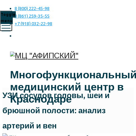
8 (800) 222-45-98
Toggle
8 (861) 259-35-55
menu
+7 (918) 032-22-98
Многофункциональны
медицинский центр в
УЗИ сосудов головы, шеи и
Краснодаре
брюшной полости: анализ
артерий и вен