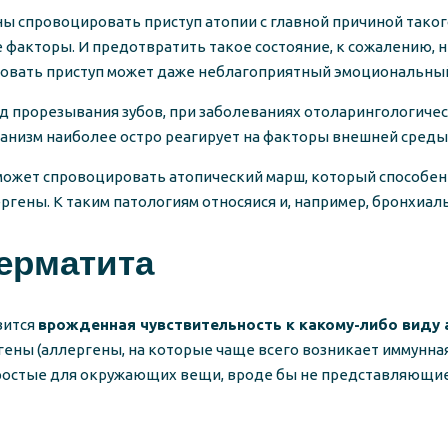
ны спровоцировать приступ атопии с главной причиной тако
 факторы. И предотвратить такое состояние, к сожалению, 
овать приступ может даже неблагоприятный эмоциональный 
 прорезывания зубов, при заболеваниях отоларингологическ
рганизм наиболее остро реагирует на факторы внешней сред
 может спровоцировать атопический марш, который способе
гены. К таким патологиям относяися и, например, бронхиаль
ерматита
вится
врожденная чувствительность к какому-либо виду 
ы (аллергены, на которые чаще всего возникает иммунная р
 простые для окружающих вещи, вроде бы не представляющие