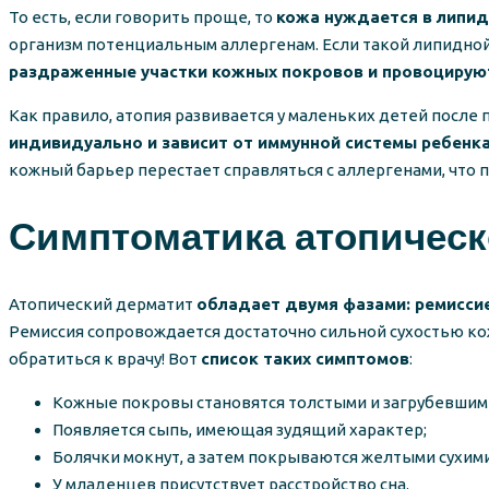
То есть, если говорить проще, то
кожа нуждается в липид
организм потенциальным аллергенам. Если такой липидной
раздраженные участки кожных покровов и провоцирую
Как правило, атопия развивается у маленьких детей после 
индивидуально и зависит от иммунной системы ребенк
кожный барьер перестает справляться с аллергенами, что 
Симптоматика атопическ
Атопический дерматит
обладает двумя фазами: ремисси
Ремиссия сопровождается достаточно сильной сухостью к
обратиться к врачу! Вот
список таких симптомов
:
Кожные покровы становятся толстыми и загрубевшим
Появляется сыпь, имеющая зудящий характер;
Болячки мокнут, а затем покрываются желтыми сухим
У младенцев присутствует расстройство сна.