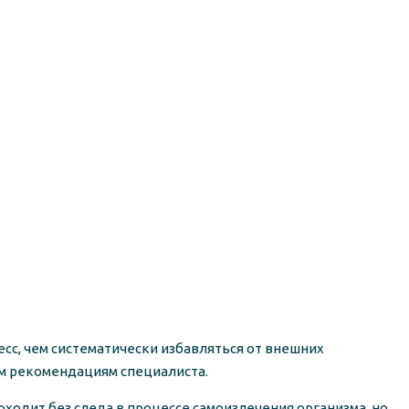
сс, чем систематически избавляться от внешних
ым рекомендациям специалиста.
ходит без следа в процессе самоизлечения организма, но