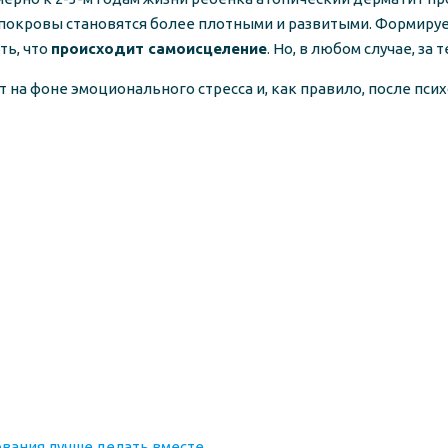
е покровы становятся более плотными и развитыми. Формир
ть, что
происходит самоисцеление
. Но, в любом случае, з
т на фоне эмоционального стресса и, как правило, после пс
ования лучше делать вместе