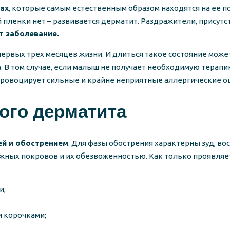
ах
, которые самым естественным образом находятся на ее п
 пленки нет – развивается дерматит. Раздражители, прису
т заболевание.
первых трех месяцев жизни. И длиться такое состояние може
а
. В том случае, если малыш не получает необходимую терапи
провоцирует сильные и крайне неприятные аллергические ощ
ого дерматита
ей и обострением
. Для фазы обострения характерны зуд, в
ожных покровов и их обезвоженностью. Как только проявля
и;
и корочками;