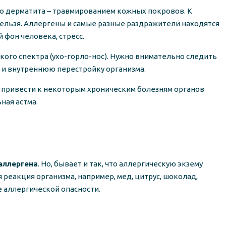
го дерматита – травмированием кожных покровов. К
нельзя. Аллергены и самые разные раздражители находятся
фон человека, стресс.
ого спектра (ухо-горло-нос). Нужно внимательно следить
ы и внутреннюю перестройку организма.
н привести к некоторым хроническим болезням органов
ная астма.
аллергена
. Но, бывает и так, что аллергическую экзему
еакция организма, например, мед, цитрус, шоколад,
 аллергической опасности.