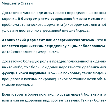
Author
Categories
Медцентр
Статьи
Достаточно часто люди испытывают определенные кожные п
корочка.
В быстром ритме современной жизни можно и н
проблема атопического дерматита (о котором сегодня и п
условиям достаточно агрессивной внешней среды.
Атопический дерматит или аллергическая экзема
– это 
Является хроническим рецидивирующим заболеванием
детей составляет примерно 20%.
Достаточно большую роль в предрасположенности к данн
на что-либо, то с большой долей вероятности у ребенка м
функция кожи нарушена.
Кожные покровы у таких людей 
процессов в кожных покровах). Такое состояние кожи объ
самыми клетками.
Если говорить более понятно, то среди людей, больных ато
влаги и за ее здоровый вид, соответственно. Так как боле