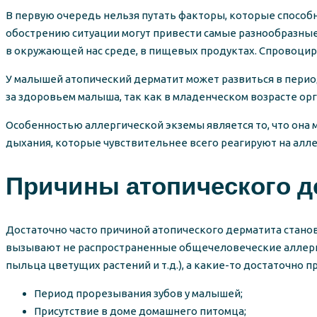
В первую очередь нельзя путать факторы, которые способ
обострению ситуации могут привести самые разнообразные
в окружающей нас среде, в пищевых продуктах. Спровоцир
У малышей атопический дерматит может развиться в период
за здоровьем малыша, так как в младенческом возрасте о
Особенностью аллергической экземы является то, что она
дыхания, которые чувствительнее всего реагируют на аллер
Причины атопического д
Достаточно часто причиной атопического дерматита стано
вызывают не распространенные общечеловеческие аллерген
пыльца цветущих растений и т.д.), а какие-то достаточно
Период прорезывания зубов у малышей;
Присутствие в доме домашнего питомца;