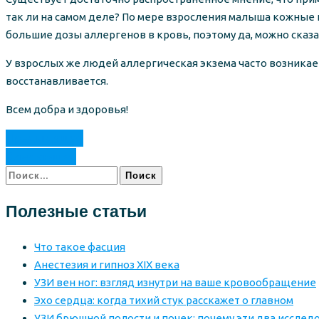
так ли на самом деле? По мере взросления малыша кожны
большие дозы аллергенов в кровь, поэтому да, можно сказа
У взрослых же людей аллергическая экзема часто возникае
восстанавливается.
Всем добра и здоровья!
Предыдущая
Следующая
Найти:
Полезные статьи
Что такое фасция
Анестезия и гипноз XIX века
УЗИ вен ног: взгляд изнутри на ваше кровообращение
Эхо сердца: когда тихий стук расскажет о главном
УЗИ брюшной полости и почек: почему эти два исслед