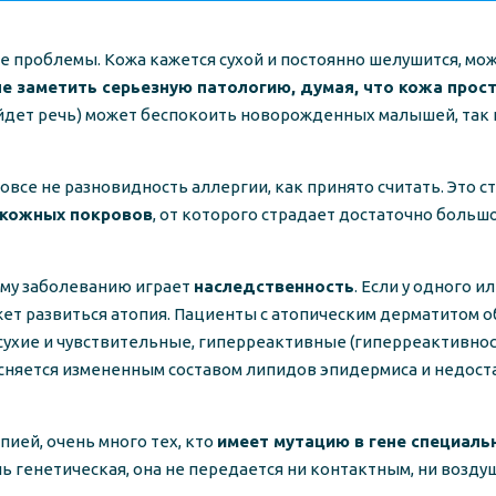
роблемы. Кожа кажется сухой и постоянно шелушится, може
е заметить серьезную патологию, думая, что кожа прос
ойдет речь) может беспокоить новорожденных малышей, так
вовсе не разновидность аллергии, как принято считать. Это с
 кожных покровов
, от которого страдает достаточно боль
ому заболеванию играет
наследственность
. Если у одного 
ожет развиться атопия. Пациенты с атопическим дерматитом 
сухие и чувствительные, гиперреактивные (гиперреактивно
ясняется измененным составом липидов эпидермиса и недост
пией, очень много тех, кто
имеет мутацию в гене специаль
знь генетическая, она не передается ни контактным, ни воз