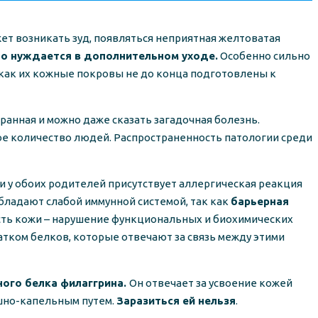
т возникать зуд, появляться неприятная желтоватая
то нуждается в дополнительном уходе.
Особенно сильно
 как их кожные покровы не до конца подготовлены к
транная и можно даже сказать загадочная болезнь.
шое количество людей. Распространенность патологии среди
или у обоих родителей присутствует аллергическая реакция
обладают слабой иммунной системой, так как
барьерная
сть кожи – нарушение функциональных и биохимических
атком белков, которые отвечают за связь между этими
ного белка филаггрина.
Он отвечает за усвоение кожей
душно-капельным путем.
Заразиться ей нельзя
.