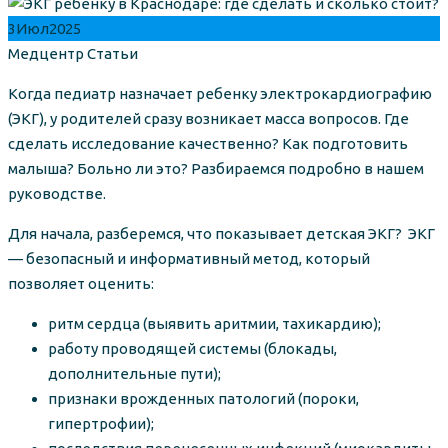
3
Июл
2025
Author
Categories
Медцентр
Статьи
Когда педиатр назначает ребенку электрокардиографию
(ЭКГ), у родителей сразу возникает масса вопросов. Где
сделать исследование качественно? Как подготовить
малыша? Больно ли это? Разбираемся подробно в нашем
руководстве.
Для начала, разберемся, что показывает детская ЭКГ? ЭКГ
— безопасный и информативный метод, который
позволяет оценить:
ритм сердца (выявить аритмии, тахикардию);
работу проводящей системы (блокады,
дополнительные пути);
признаки врожденных патологий (пороки,
гипертрофии);