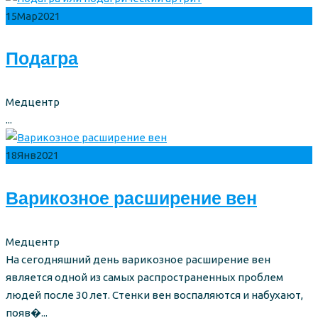
15
Мар
2021
Подагра
Author
Медцентр
...
18
Янв
2021
Варикозное расширение вен
Author
Медцентр
На сегодняшний день варикозное расширение вен
является одной из самых распространенных проблем
людей после 30 лет. Стенки вен воспаляются и набухают,
появ�...