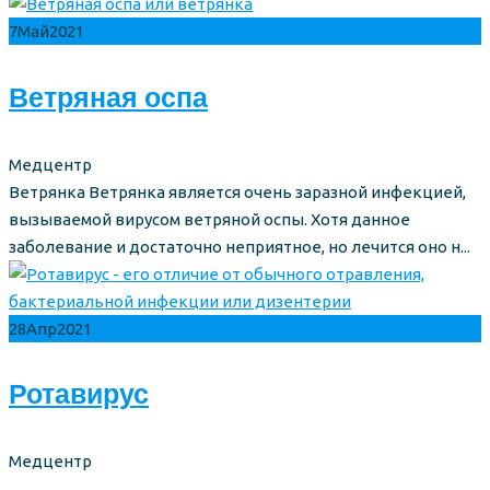
7
Май
2021
Ветряная оспа
Author
Медцентр
Ветрянка Ветрянка является очень заразной инфекцией,
вызываемой вирусом ветряной оспы. Хотя данное
заболевание и достаточно неприятное, но лечится оно н...
28
Апр
2021
Ротавирус
Author
Медцентр
...