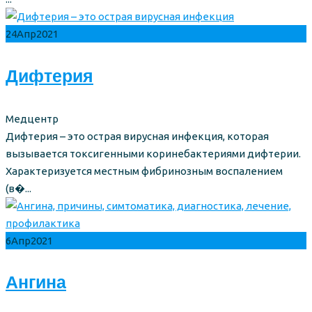
24
Апр
2021
Дифтерия
Author
Медцентр
Дифтерия – это острая вирусная инфекция, которая
вызывается токсигенными коринебактериями дифтерии.
Характеризуется местным фибринозным воспалением
(в�...
6
Апр
2021
Ангина