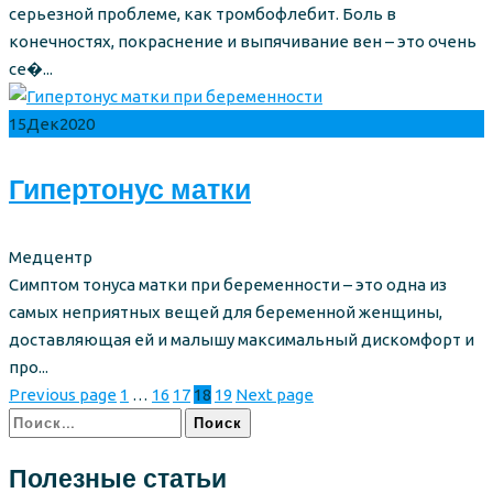
серьезной проблеме, как тромбофлебит. Боль в
конечностях, покраснение и выпячивание вен – это очень
се�...
15
Дек
2020
Гипертонус матки
Author
Медцентр
Симптом тонуса матки при беременности – это одна из
самых неприятных вещей для беременной женщины,
доставляющая ей и малышу максимальный дискомфорт и
про...
Previous page
1
…
16
17
18
19
Next page
Найти:
Полезные статьи