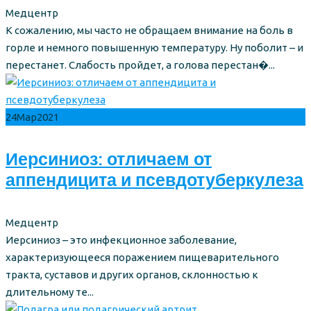
Author
Медцентр
К сожалению, мы часто не обращаем внимание на боль в
горле и немного повышенную температуру. Ну поболит – и
перестанет. Слабость пройдет, а голова перестан�...
24
Мар
2021
Иерсиниоз: отличаем от
аппендицита и псевдотуберкулеза
Author
Медцентр
Иерсиниоз – это инфекционное заболевание,
характеризующееся поражением пищеварительного
тракта, суставов и других органов, склонностью к
длительному те...