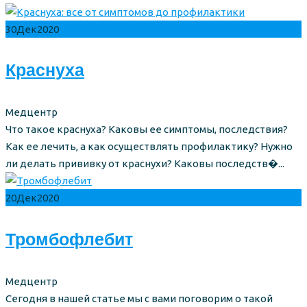
30
Дек
2020
Краснуха
Author
Медцентр
Что такое краснуха? Каковы ее симптомы, последствия?
Как ее лечить, а как осуществлять профилактику? Нужно
ли делать прививку от краснухи? Каковы последств�...
20
Дек
2020
Тромбофлебит
Author
Медцентр
Сегодня в нашей статье мы с вами поговорим о такой